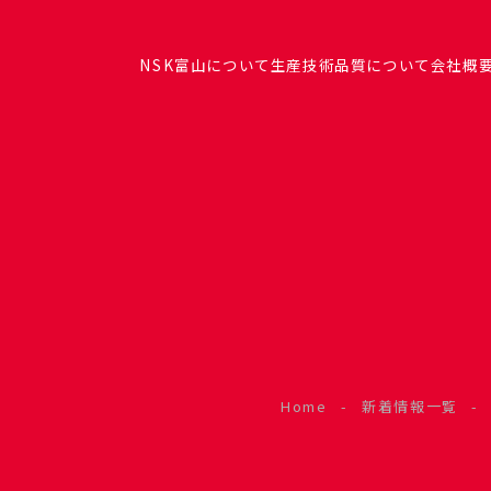
NSK富山について
生産技術
品質について
会社概
Home
-
新着情報一覧
-