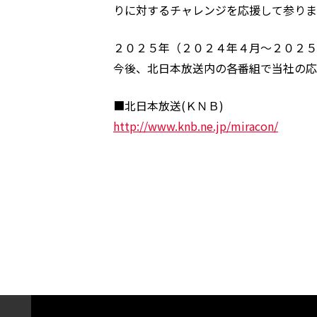
りに対するチャレンジを応援して参りま
２０２５年（２０２４年４月～２０２５
今後、北日本放送内の各番組で当社の応
■北日本放送(ＫＮＢ)
http://www.knb.ne.jp/miracon/